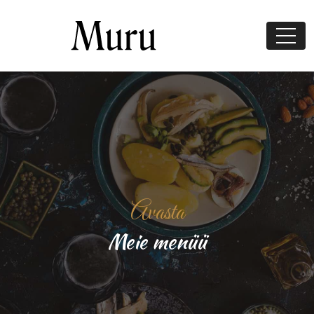
Avasta
Meie menüü