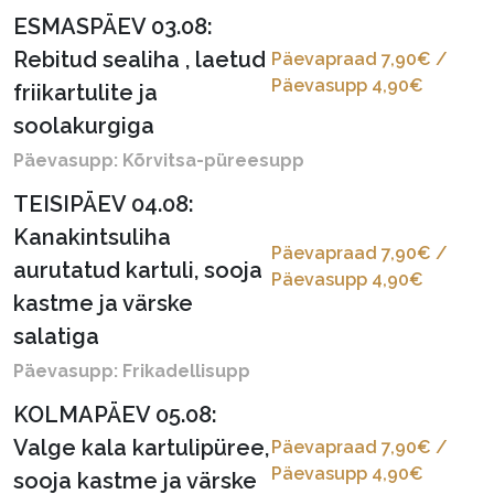
ESMASPÄEV 03.08:
Rebitud sealiha , laetud
Päevapraad 7,90€ /
Päevasupp 4,90€
friikartulite ja
soolakurgiga
Päevasupp: Kõrvitsa-püreesupp
TEISIPÄEV 04.08:
Kanakintsuliha
Päevapraad 7,90€ /
aurutatud kartuli, sooja
Päevasupp 4,90€
kastme ja värske
salatiga
Päevasupp: Frikadellisupp
KOLMAPÄEV 05.08:
Valge kala kartulipüree,
Päevapraad 7,90€ /
Päevasupp 4,90€
sooja kastme ja värske