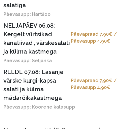
salatiga
Päevasupp: Hartšoo
NELJAPÄEV 06.08:
Kergelt vürtsikad
Päevapraad 7,90€ /
Päevasupp 4,90€
kanatiivad , värskesalati
ja külma kastmega
Päevasupp: Seljanka
REEDE 07.08: Lasanje
värske kurgi-kapsa
Päevapraad 7,90€ /
Päevasupp 4,90€
salati ja külma
mädarõikakastmega
Päevasupp: Koorene kalasupp